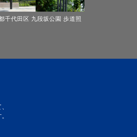
都千代田区 九段坂公園 歩道照
て、
す。