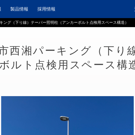
報
製品情報
採用情報
キング（下り線）テーパー照明柱（アンカーボルト点検用スペース構造）
市西湘パーキング（下り
ボルト点検用スペース構