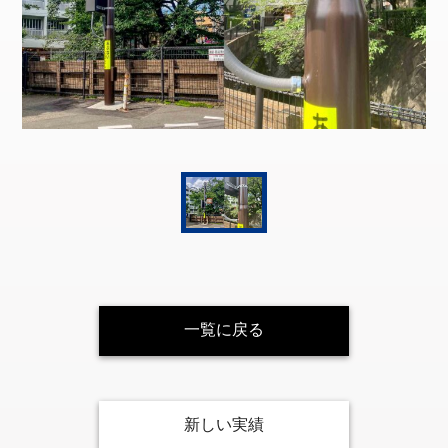
一覧に戻る
+
会社情報
新しい実績
+
代表挨拶・会社概要
技術情報