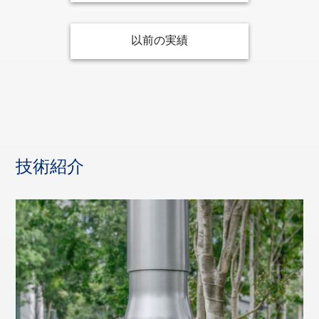
事業所
+
技術紹介
製品情報
以前の実績
中期経営計画
生産拠点
+
製品紹介
採用情報
沿革
製造工程
納入実績
新卒・既卒採用
言語：
挑戦の歴史
Japanese
English
試験設備
技術紹介
中途採用
CSR
グループ情報
資料ダウンロード
特徴・強み
メールでお問い合わせ